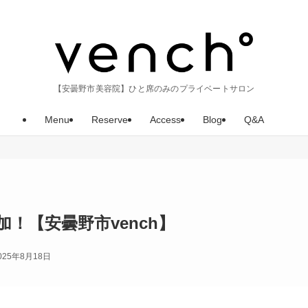
【安曇野市美容院】ひと席のみのプライベートサロン
Menu
Reserve
Access
Blog
Q&A
！【安曇野市vench】
025年8月18日