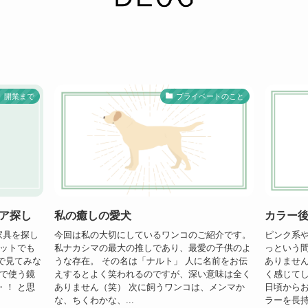
開業まで
プライベートのこと
ア探し
私の癒しの愛犬
カラー
家具を探し
今回は私の大切にしているワンコのご紹介です。
ピンク系
ネットでも
私ナカシマの最大の推しであり、最愛の子供のよ
っという
で見てみな
うな存在。 その名は「ナルト」 人に名前をお伝
ありません
店で使う鏡
えするとよく笑われるのですが、深い意味は全く
く感じてし
・！ と思
ありません（笑） 次に飼うワンコは、メンマか
日頃から
な、ちくわかな、...
ラーを長持