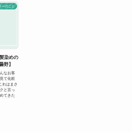
ラーのこと
髪染めの
安曇野】
そんなお客
を見て化粧
これはまさ
ックと言っ
始めてきた