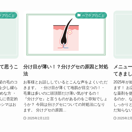
ケアのこと
ヘアケアのこと
て思うこ
分け目が薄い！？分けグセの原因と対処
メニュ
法
てきま
髪の毛のコ
お客様とお話ししているとこんな声をよくいただ
2025年
を少し綴ら
きます。 ・分け目が薄くて地肌が目立つの！・
ます！ お
めな方 ・
毛量は多いのに頭頂部だけ薄い気がするの！
な薬剤を
んに否定的
『分けグセ』と言うものがあるのをご存知でしょ
るのか、
カシマはお
うか？ 今回は分けグセについての対処法になり
しっかり
ます。 分けグセの原因...
だ知らない
2025年2月12日
2025年2