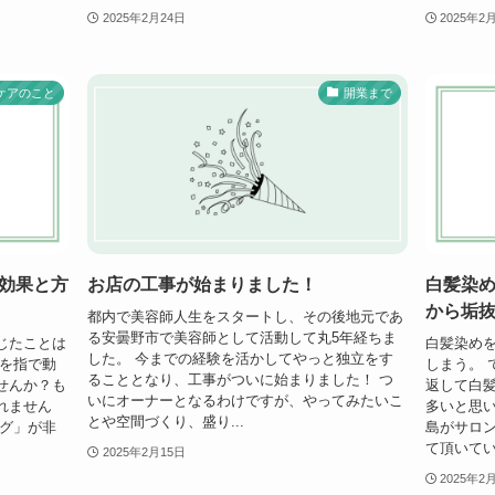
2025年2月24日
2025年2
ケアのこと
開業まで
効果と方
お店の工事が始まりました！
白髪染
から垢
都内で美容師人生をスタートし、その後地元であ
る安曇野市で美容師として活動して丸5年経ちま
じたことは
白髪染めを
した。 今までの経験を活かしてやっと独立をす
りを指で動
しまう。 
ることとなり、工事がついに始まりました！ つ
せんか？も
返して白
いにオーナーとなるわけですが、やってみたいこ
れません
多いと思い
とや空間づくり、盛り...
ング」が非
島がサロ
て頂いてい
2025年2月15日
2025年2